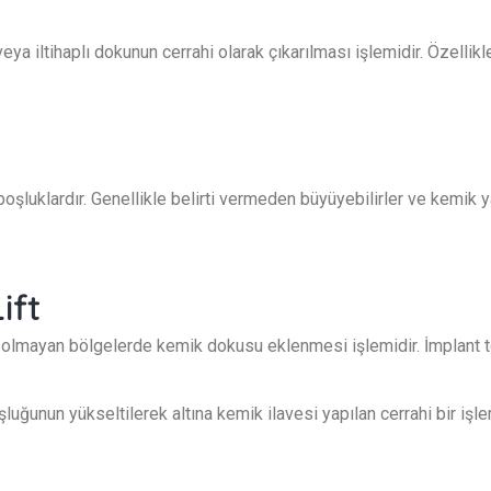
ya iltihaplı dokunun cerrahi olarak çıkarılması işlemidir. Özellik
boşluklardır. Genellikle belirti vermeden büyüyebilirler ve kemik y
ift
olmayan bölgelerde kemik dokusu eklenmesi işlemidir. İmplant teda
luğunun yükseltilerek altına kemik ilavesi yapılan cerrahi bir işle