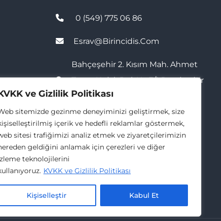
0 (549) 775 06 86
Esrav@birincidis.com
Bahçeşehir 2. Kısım Mah. Ahmet
Taner Kışlalı Bul. No:3/1 Başakşehir
KVKK ve Gizlilik Politikası
/ İstanbul
Web sitemizde gezinme deneyiminizi geliştirmek, size
kişiselleştirilmiş içerik ve hedefli reklamlar göstermek,
web sitesi trafiğimizi analiz etmek ve ziyaretçilerimizin
nereden geldiğini anlamak için çerezleri ve diğer
izleme teknolojilerini
kullanıyoruz.
KVKK ve Gizlilik Politikası
Kişiselleştir
Kabul Et