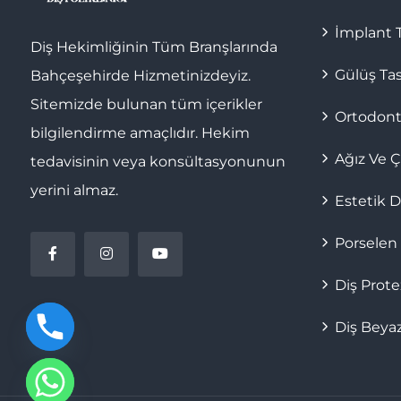
İmplant T
Diş Hekimliğinin Tüm Branşlarında
Gülüş Ta
Bahçeşehirde Hizmetinizdeyiz.
Sitemizde bulunan tüm içerikler
Ortodonti
bilgilendirme amaçlıdır. Hekim
Ağız Ve Ç
tedavisinin veya konsültasyonunun
yerini almaz.
Estetik D
Porselen
Diş Prote
Diş Beya