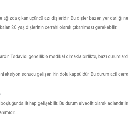
e ağızda çıkan üçüncü azı dişleridir. Bu dişler bazen yer darlığı 
alan 20 yaş dişlerinin cerrahi olarak çıkarılması gerekebilir.
lardır. Tedavisi genellikle medikal olmakla birlikte, bazı durumlar
feksiyon sonucu gelişen irin dolu kapsüldür. Bu durum acil cerrah
)
şluğunda iltihap gelişebilir. Bu durum alveolit olarak adlandırılır
anımıdır.