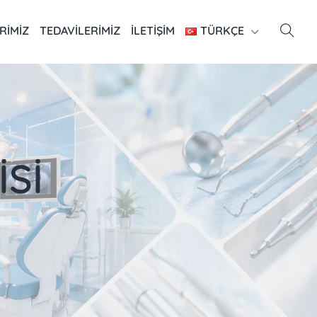
RIMIZ
TEDAVILERIMIZ
İLETIŞIM
TÜRKÇE
İSİ