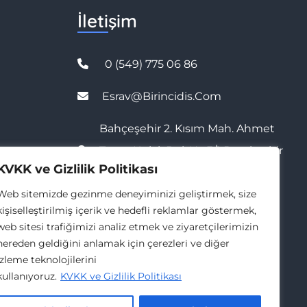
İletişim
0 (549) 775 06 86
Esrav@birincidis.com
Bahçeşehir 2. Kısım Mah. Ahmet
Taner Kışlalı Bul. No:3/1 Başakşehir
KVKK ve Gizlilik Politikası
/ İstanbul
Web sitemizde gezinme deneyiminizi geliştirmek, size
kişiselleştirilmiş içerik ve hedefli reklamlar göstermek,
web sitesi trafiğimizi analiz etmek ve ziyaretçilerimizin
nereden geldiğini anlamak için çerezleri ve diğer
izleme teknolojilerini
kullanıyoruz.
KVKK ve Gizlilik Politikası