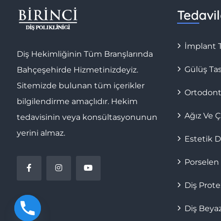
Tedavil
İmplant T
Diş Hekimliğinin Tüm Branşlarında
Gülüş Ta
Bahçeşehirde Hizmetinizdeyiz.
Sitemizde bulunan tüm içerikler
Ortodonti
bilgilendirme amaçlıdır. Hekim
Ağız Ve Ç
tedavisinin veya konsültasyonunun
yerini almaz.
Estetik D
Porselen
Diş Prote
Diş Beya