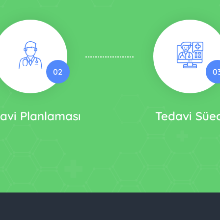
02
0
avi Planlaması
Tedavi Süec