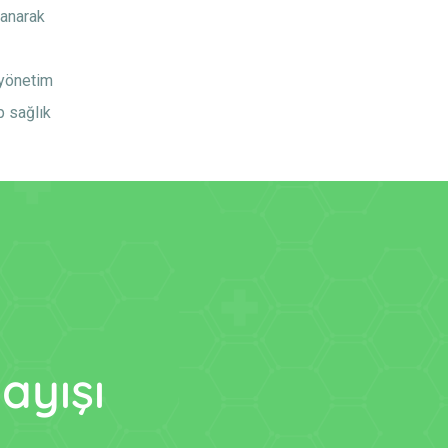
lanarak
 yönetim
p sağlık
ayışı