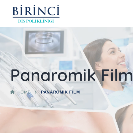
Panaromik Fil
HOME
PANAROMIK FILM